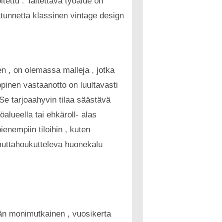
tettu . Taitettava työalue on
atunnetta klassinen vintage design
n , on olemassa malleja , jotka
pinen vastaanotto on luultavasti
. Se tarjoaahyvin tilaa säästävä
alueella tai ehkäroll- alas
enempiin tiloihin , kuten
y muttahoukutteleva huonekalu
män monimutkainen , vuosikerta