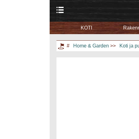
KOTI
Rakenn
Koti
Puutarha ja nurmikko
#
Home & Garden
>>
Koti ja p
Kodin kunnostus
Maisemointi ja ulkorakentaminen