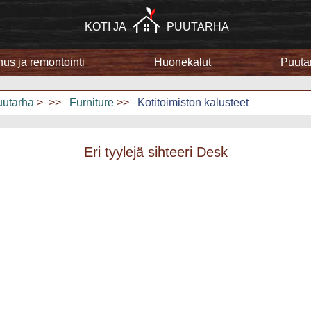
KOTI JA
PUUTARHA
us ja remontointi
Huonekalut
Puuta
Rakennus ja remontointi
Kodinkoneet
uutarha
> >>
Furniture
>>
Kotitoimiston kalusteet
Kotiturvallisuus
Eri tyylejä sihteeri Desk
Kodin harrastukset