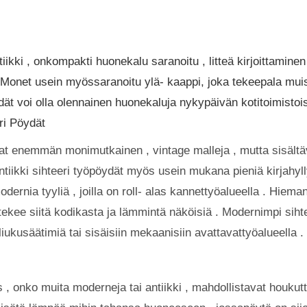
iikki , onkompakti huonekalu saranoitu , litteä kirjoittaminen
. Monet usein myössaranoitu ylä- kaappi, joka tekeepala muis
ydät voi olla olennainen huonekaluja nykypäivän kotitoimisto
eri Pöydät
at enemmän monimutkainen , vintage malleja , mutta sisältäv
ntiikki sihteeri työpöydät myös usein mukana pieniä kirjahylly
rnia tyyliä , joilla on roll- alas kannettyöalueella . Hieman
tekee siitä kodikasta ja lämmintä näköisiä . Modernimpi siht
ukusäätimiä tai sisäisiin mekaanisiin avattavattyöalueella .
 , onko muita moderneja tai antiikki , mahdollistavat houkut