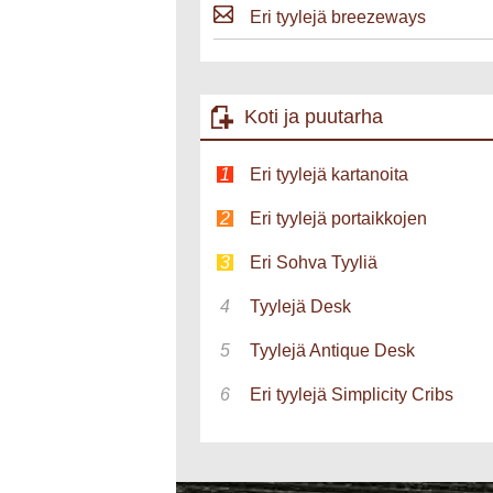
Eri tyylejä breezeways
Koti ja puutarha
Eri tyylejä kartanoita
Eri tyylejä portaikkojen
Eri Sohva Tyyliä
Tyylejä Desk
Tyylejä Antique Desk
Eri tyylejä Simplicity Cribs