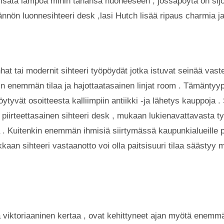
t lisätä lämpöä mihin tahansa huoneeseen , jossapöytä on sijoi
ännön luonnesihteeri desk ,lasi Hutch lisää ripaus charmia j
t tai modernit sihteeri työpöydät jotka istuvat seinää vaste
in enemmän tilaa ja hajottaatasainen linjat room . Tämäntyyp
löytyvät osoitteesta kalliimpiin antiikki -ja lähetys kauppoja 
 piirteettasainen sihteeri desk , mukaan lukienavattavasta työ
 . Kuitenkin enemmän ihmisiä siirtymässä kaupunkialueille pi
kkaan sihteeri vastaanotto voi olla paitsisuuri tilaa säästy
ja viktoriaaninen kertaa , ovat kehittyneet ajan myötä enem