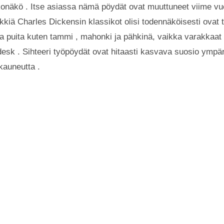
konäkö . Itse asiassa nämä pöydät ovat muuttuneet viime vuos
Merkkiä Charles Dickensin klassikot olisi todennäköisesti ovat
ia puita kuten tammi , mahonki ja pähkinä, vaikka varakkaat 
desk . Sihteeri työpöydät ovat hitaasti kasvava suosio ymp
 kauneutta .