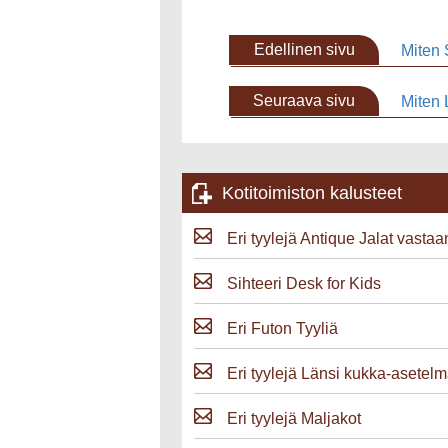
Edellinen sivu
Miten 
Seuraava sivu
Miten 
Kotitoimiston kalusteet
Eri tyylejä Antique Jalat vastaa
Sihteeri Desk for Kids
Eri Futon Tyyliä
Eri tyylejä Länsi kukka-asetelm
Eri tyylejä Maljakot