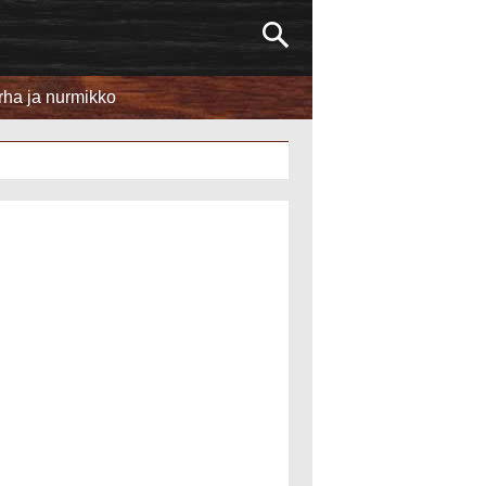
rha ja nurmikko
Huonekalut
Kodinsuunnittelu ja sisustus
Taloudenhoito