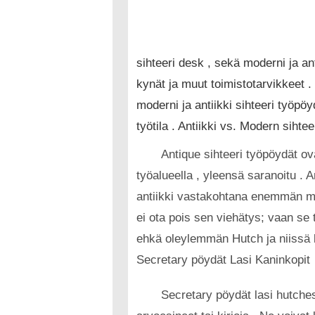
sihteeri desk , sekä moderni ja ant
kynät ja muut toimistotarvikkeet 
moderni ja antiikki sihteeri työpö
työtila . Antiikki vs. Modern sihte
Antique sihteeri työpöydät ov
työalueella , yleensä saranoitu . A
antiikki vastakohtana enemmän mode
ei ota pois sen viehätys; vaan se 
ehkä oleylemmän Hutch ja niissä li
Secretary pöydät Lasi Kaninkopit
Secretary pöydät lasi hutches