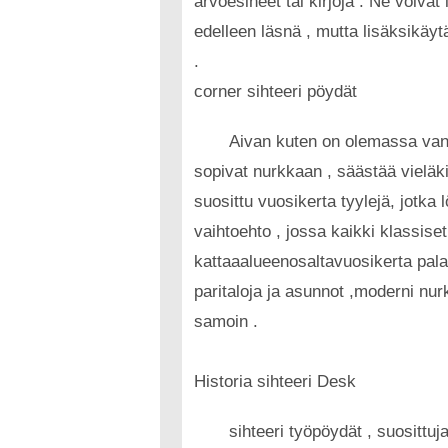
arvoesineet tai kirjoja . Ne voiva
edelleen läsnä , mutta lisäksikäyt
.
corner sihteeri pöydät
Aivan kuten on olemassa vanha
sopivat nurkkaan , säästää vieläk
suosittu vuosikerta tyylejä, jotka 
vaihtoehto , jossa kaikki klassiset
kattaaalueenosaltavuosikerta pala
paritaloja ja asunnot ,moderni nur
samoin .
Historia sihteeri Desk
sihteeri työpöydät , suosittu