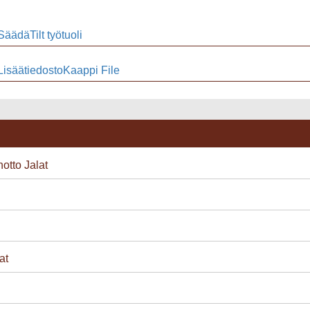
SäädäTilt työtuoli
LisäätiedostoKaappi File
notto Jalat
at