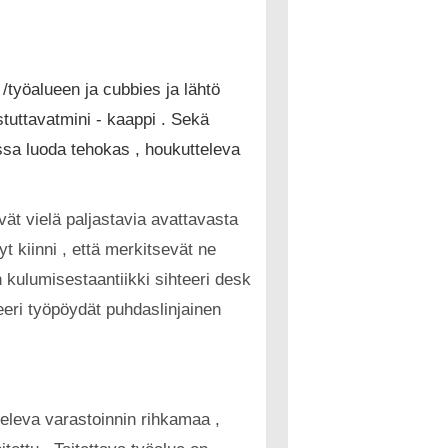
 /työalueen ja cubbies ja lähtö
tuttavatmini - kaappi . Sekä
issa luoda tehokas , houkutteleva
ät vielä paljastavia avattavasta
t kiinni , että merkitsevät ne
 kulumisestaantiikki sihteeri desk
eeri työpöydät puhdaslinjainen
televa varastoinnin rihkamaa ,