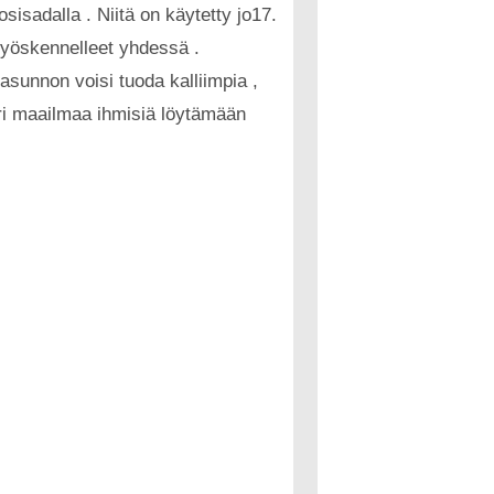
isadalla . Niitä on käytetty jo17.
 työskennelleet yhdessä .
asunnon voisi tuoda kalliimpia ,
äri maailmaa ihmisiä löytämään