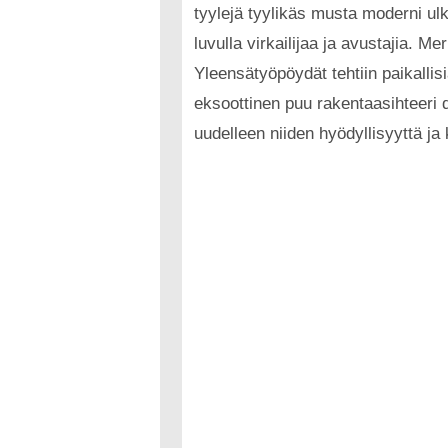
tyylejä tyylikäs musta moderni ul
luvulla virkailijaa ja avustajia. 
Yleensätyöpöydät tehtiin paikallis
eksoottinen puu rakentaasihteeri 
uudelleen niiden hyödyllisyyttä ja