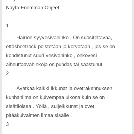
Näytä Enemmän Ohjeet
1
Häiriön syyvesivahinko . On suositeltavaa,
ettäsheetrock poistetaan ja korvataan , jos se on
kohdistunut suuri vesivahinko , onkovesi
aiheuttaavahinkoja on puhdas tai saastunut.
2
Avatkaa kaikki ikkunat ja ovetrakennuksen
kunhanilma on kuivempaa ulkona kuin se on
sisätiloissa . Yöllä , suljeikkunat ja ovet
pitääkuivaimen ilmaa sisälle .
3