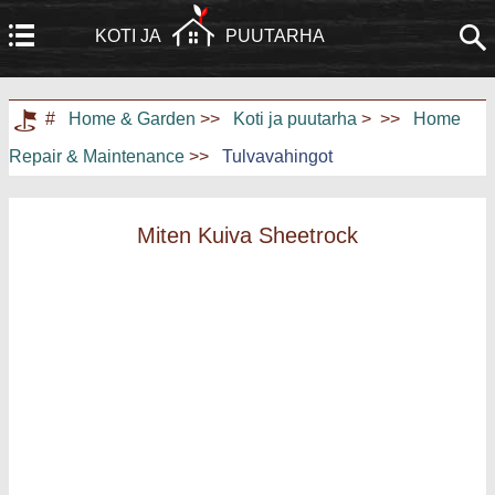
KOTI JA
PUUTARHA
Koti
Rakennus ja remontointi
#
Home & Garden
>>
Koti ja puutarha
> >>
Home
Repair & Maintenance
>>
Tulvavahingot
Huonekalut
Puutarha ja nurmikko
Kodinkoneet
Kodinsuunnittelu ja sisustus
Miten Kuiva Sheetrock
Kodin kunnostus
Kotiturvallisuus
Taloudenhoito
Maisemointi ja ulkorakentaminen
Kodin harrastukset