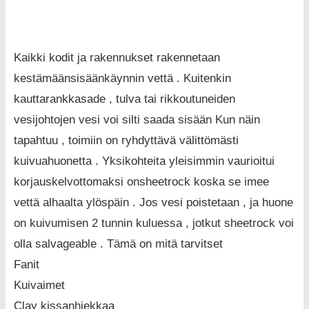
Kaikki kodit ja rakennukset rakennetaan
kestämäänsisäänkäynnin vettä . Kuitenkin
kauttarankkasade , tulva tai rikkoutuneiden
vesijohtojen vesi voi silti saada sisään Kun näin
tapahtuu , toimiin on ryhdyttävä välittömästi
kuivuahuonetta . Yksikohteita yleisimmin vaurioitui
korjauskelvottomaksi onsheetrock koska se imee
vettä alhaalta ylöspäin . Jos vesi poistetaan , ja huone
on kuivumisen 2 tunnin kuluessa , jotkut sheetrock voi
olla salvageable . Tämä on mitä tarvitset
Fanit
Kuivaimet
Clay kissanhiekkaa