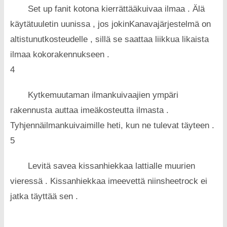
Set up fanit kotona kierrättääkuivaa ilmaa . Älä
käytätuuletin uunissa , jos jokinKanavajärjestelmä on
altistunutkosteudelle , sillä se saattaa liikkua likaista
ilmaa kokorakennukseen .
4
Kytkemuutaman ilmankuivaajien ympäri
rakennusta auttaa imeäkosteutta ilmasta .
Tyhjennäilmankuivaimille heti, kun ne tulevat täyteen .
5
Levitä savea kissanhiekkaa lattialle muurien
vieressä . Kissanhiekkaa imeevettä niinsheetrock ei
jatka täyttää sen .