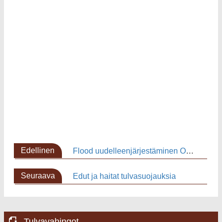
Edellinen
Flood uudelleenjärjestäminen Ohjeet
sivu
Seuraava
Edut ja haitat tulvasuojauksia
sivu
Tulvavahingot