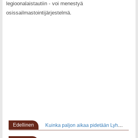
legioonalaistautiin - voi menestyä
osissailmastointijärjestelmä.
Edellinen
Kuinka paljon aikaa pidetään Lyhyt PyöräilyIlmastointi ?
sivu