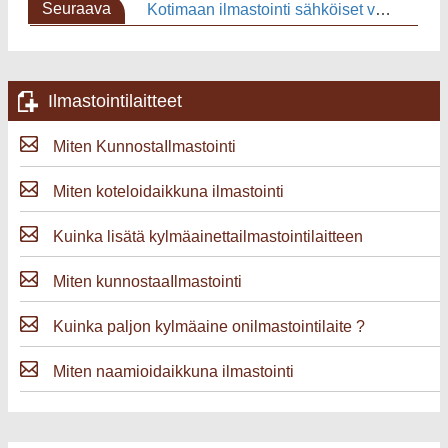
Seuraava
Kotimaan ilmastointi sähköiset vaatimukset
sivu
Ilmastointilaitteet
Miten KunnostaIlmastointi
Miten koteloidaikkuna ilmastointi
Kuinka lisätä kylmäainettailmastointilaitteen
Miten kunnostaaIlmastointi
Kuinka paljon kylmäaine onilmastointilaite ?
Miten naamioidaikkuna ilmastointi