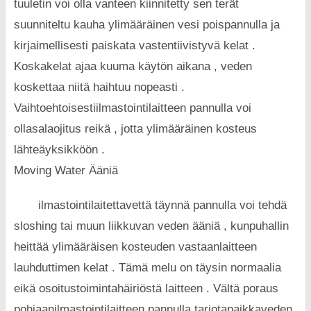
tuuletin voi olla vanteen kiinnitetty sen terät
suunniteltu kauha ylimääräinen vesi poispannulla ja
kirjaimellisesti paiskata vastentiivistyvä kelat .
Koskakelat ajaa kuuma käytön aikana , veden
koskettaa niitä haihtuu nopeasti .
Vaihtoehtoisestiilmastointilaitteen pannulla voi
ollasalaojitus reikä , jotta ylimääräinen kosteus
lähteäyksikköön .
Moving Water Ääniä
ilmastointilaitettavettä täynnä pannulla voi tehdä
sloshing tai muun liikkuvan veden ääniä , kunpuhallin
heittää ylimääräisen kosteuden vastaan​​laitteen
lauhduttimen kelat . Tämä melu on täysin normaalia
eikä osoitustoimintahäiriöstä laitteen . Vältä poraus
pohjaanilmastointilaitteen pannulla tarjotapaikkaveden