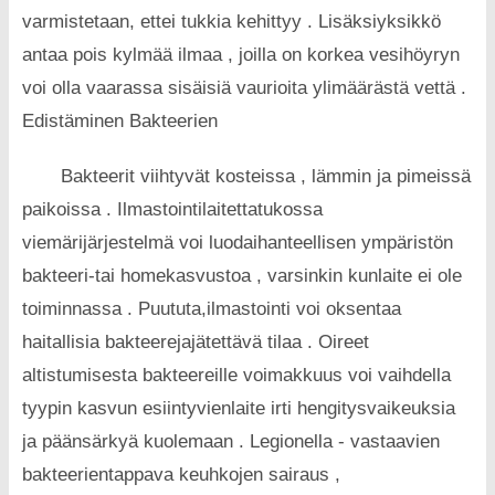
varmistetaan, ettei tukkia kehittyy . Lisäksiyksikkö
antaa pois kylmää ilmaa , joilla on korkea vesihöyryn
voi olla vaarassa sisäisiä vaurioita ylimäärästä vettä .
Edistäminen Bakteerien
Bakteerit viihtyvät kosteissa , lämmin ja pimeissä
paikoissa . Ilmastointilaitettatukossa
viemärijärjestelmä voi luodaihanteellisen ympäristön
bakteeri-tai homekasvustoa , varsinkin kunlaite ei ole
toiminnassa . Puututa,ilmastointi voi oksentaa
haitallisia bakteerejajätettävä tilaa . Oireet
altistumisesta bakteereille voimakkuus voi vaihdella
tyypin kasvun esiintyvienlaite irti hengitysvaikeuksia
ja päänsärkyä kuolemaan . Legionella - vastaavien
bakteerientappava keuhkojen sairaus ,