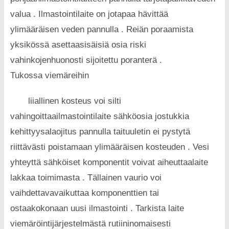
valua . Ilmastointilaite on jotapaa hävittää
ylimääräisen veden pannulla . Reiän poraamista
yksikössä asettaasisäisiä osia riski
vahinkojenhuonosti sijoitettu poranterä .
Tukossa viemäreihin
liiallinen kosteus voi silti
vahingoittaailmastointilaite sähköosia jostukkia
kehittyysalaojitus pannulla taituuletin ei pystytä
riittävästi poistamaan ylimääräisen kosteuden . Vesi
yhteyttä sähköiset komponentit voivat aiheuttaalaite
lakkaa toimimasta . Tällainen vaurio voi
vaihdettavavaikuttaa komponenttien tai
ostaakokonaan uusi ilmastointi . Tarkista laite
viemäröintijärjestelmästä rutiininomaisesti