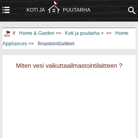
KOTI JA
PUUTARHA
Koti
Rakennus ja remontointi
#
Home & Garden
>>
Koti ja puutarha
> >>
Home
Appliances
>>
Ilmastointilaitteet
Huonekalut
Puutarha ja nurmikko
Kodinkoneet
Kodinsuunnittelu ja sisustus
Miten vesi vaikuttaailmastointilaitteen ?
Kodin kunnostus
Kotiturvallisuus
Taloudenhoito
Maisemointi ja ulkorakentaminen
Kodin harrastukset