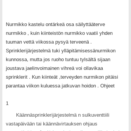
Nurmikko kastelu ontärkeä osa säilyttääterve
nurmikko , kuin kiinteistön nurmikko vaatii yhden
tuuman vettä viikossa pysyä terveenä .
Sprinklerijärjestelmä tuki ylläpitämisessänurmikon
kunnossa, mutta jos ruoho tuntuu tylsältä sijaan
joustava jaelinvoimainen vihreä voi ollavikaa
sprinklerit . Kun kiinteät ,terveyden nurmikon pitäisi
parantaa viikon kuluessa jatkuvan hoidon . Ohjeet
1
Käännäsprinklerijärjestelmä n sulkuventtiili
vastapäivään tai käännävirtauksen ohjaus