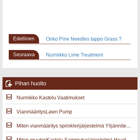
Edellinen
Onko Pine Needles tappo Grass ?
sivu
Seuraava
Nurmikko Lime Treatment
sivu
Pihan huolto
Nurmikko Kastelu Vaatimukset
VianmääritysLawn Pump
Miten vianmääritys sprinklerijärjestelmä Ylijänniteaallot
Miten muutosKastelu Sammutusjärjestelmä Head