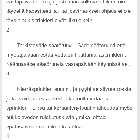
vastapäivään . Josjärjestelmän sulkuventtiili ei toimi
täydellä kapasiteetilla , tai josvirtauksen ohjaus ei ole
täysin aukisprinkleri eivät liiku oikein .
2
Tarkistasäde säätöruuvi . Säde säätöruuvi että
myötäpäivään estää vettä suihkuttamallasprinkleri .
Käännäsäde säätöruuvia vastapäivään käynnistä se .
3
Kierräsprinkleri suutin , ja pyyhi se siivota roskia,
jotka voidaan estää veden kunnolla virtaa läpi
sprinkleri . Likaa tai kerääntynytsuutin aiheuttaa myös
aukkojaveden ruiskutuskuvio , mikä johtaa
epätasaiseen nurmikon kastelua.
4