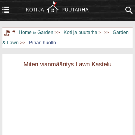
KOTI JA
PUUTARHA
Koti
Rakennus ja remontointi
#
Home & Garden
>>
Koti ja puutarha
> >>
Garden
& Lawn
>>
Pihan huolto
Huonekalut
Puutarha ja nurmikko
Kodinkoneet
Kodinsuunnittelu ja sisustus
Miten vianmääritys Lawn Kastelu
Kodin kunnostus
Kotiturvallisuus
Taloudenhoito
Maisemointi ja ulkorakentaminen
Kodin harrastukset