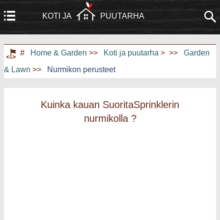
KOTI JA
PUUTARHA
Koti
Rakennus ja remontointi
#
Home & Garden
>>
Koti ja puutarha
> >>
Garden
& Lawn
>>
Nurmikon perusteet
Huonekalut
Puutarha ja nurmikko
Kodinkoneet
Kodinsuunnittelu ja sisustus
Kuinka kauan SuoritaSprinklerin
nurmikolla ?
Kodin kunnostus
Kotiturvallisuus
Taloudenhoito
Maisemointi ja ulkorakentaminen
Kodin harrastukset