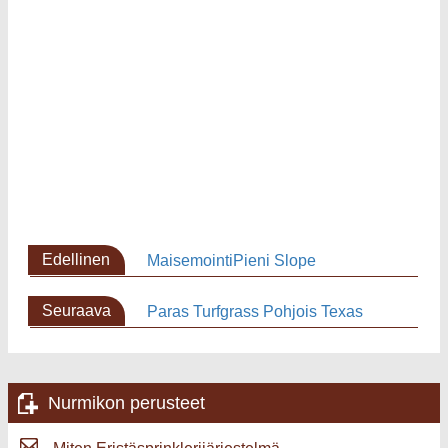
Edellinen
MaisemointiPieni Slope
sivu
Seuraava
Paras Turfgrass Pohjois Texas
sivu
Nurmikon perusteet