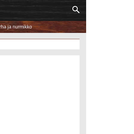
rha ja nurmikko
Huonekalut
Kodinsuunnittelu ja sisustus
Taloudenhoito