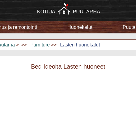
KOTI JA
PUUTARHA
us ja remontointi
Huonekalut
Puuta
Rakennus ja remontointi
Kodinkoneet
uutarha
> >>
Furniture
>>
Lasten huonekalut
Kotiturvallisuus
Bed Ideoita Lasten huoneet
Kodin harrastukset