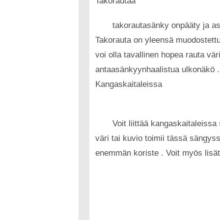
Takorautaa
takorautasänky onpääty ja ast
Takorauta on yleensä muodostettu 
voi olla tavallinen hopea rauta vär
antaasänkyynhaalistua ulkonäkö .
Kangaskaitaleissa
Voit liittää kangaskaitaleiss
väri tai kuvio toimii tässä sängys
enemmän koriste . Voit myös lis