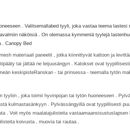
neeseen . Valitsemallabed tyyli, joka vastaa teema lastes
laavalmiin näköisiä . On olemassa kymmeniä tyylejä lastenhu
ia . Canopy Bed
esh materiaali paneelit , jotka kiinnittyvät kattoon ja levitt
htipääty tai jättää ne leijuusängyn . Katokset ovat tyypillise
hmeän keskipisteRanskan - tai prinsessa - teemalla tytön m
n tyyliin , joka toimii hyvinpojan tai tytön huoneeseen . Pylvä
ästä kulmastasänkyyn . Pylvässängyillä ovat tyypillisesti puu
uuta . Voit myös maalatajulisteita vastaamaansisustuslapse
steita koivusta , muovia tai rautaa .