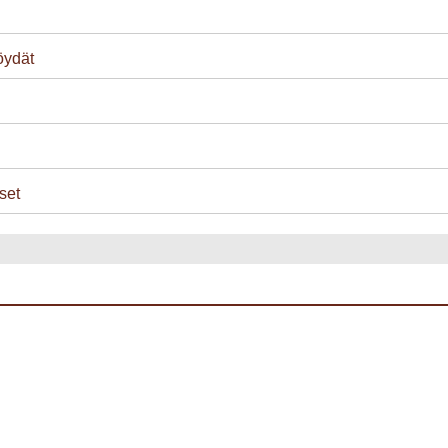
öydät
set