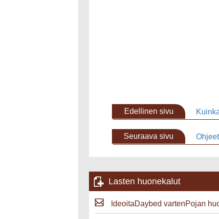
Edellinen sivu
Kuink
Seuraava sivu
Ohjee
Lasten huonekalut
IdeoitaDaybed vartenPojan hu