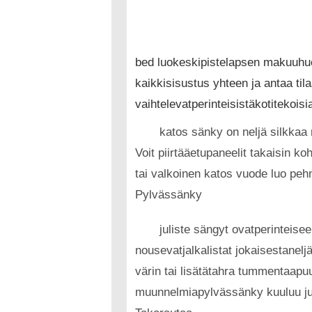
bed luokeskipistelapsen makuuhuo
kaikkisisustus yhteen ja antaa ti
vaihtelevatperinteisistäkotitekois
katos sänky on neljä silkkaa m
Voit piirtääetupaneelit takaisin ko
tai valkoinen katos vuode luo pe
Pylvässänky
juliste sängyt ovatperinteisee
nousevatjalkalistat jokaisestanelj
värin tai lisätätahra tummentaap
muunnelmiapylvässänky kuuluu juli