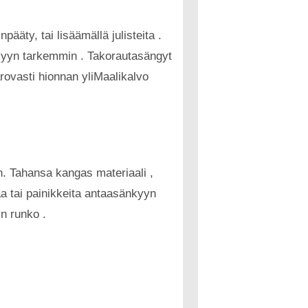
äty, tai lisäämällä julisteita .
nkyyn tarkemmin . Takorautasängyt
varovasti hionnan yliMaalikalvo
gn. Tahansa kangas materiaali ,
aa tai painikkeita antaasänkyyn
n runko .