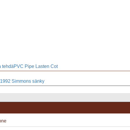
a tehdäPVC Pipe Lasten Cot
t1992 Simmons sänky
one