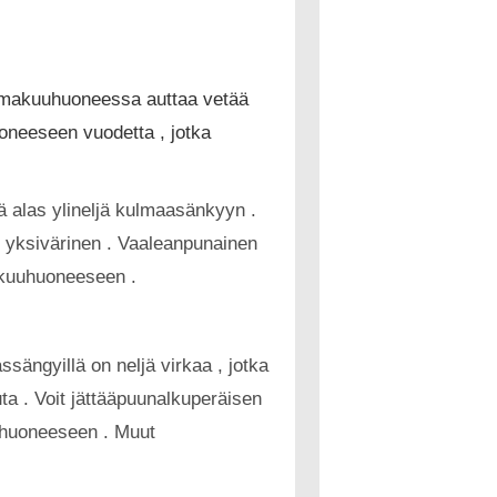
i makuuhuoneessa auttaa vetää
oneeseen vuodetta , jotka
ää alas ylineljä kulmaasänkyyn .
sti yksivärinen . Vaaleanpunainen
akuuhuoneeseen .
ssängyillä on neljä virkaa , jotka
ta . Voit jättääpuunalkuperäisen
n huoneeseen . Muut