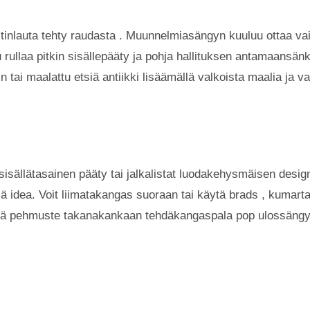
inlauta tehty raudasta . Muunnelmiasängyn kuuluu ottaa vainpä
rullaa pitkin sisällepääty ja pohja hallituksen antamaansä
in tai maalattu etsiä antiikki lisäämällä valkoista maalia ja 
a sisällätasainen pääty tai jalkalistat luodakehysmäisen desi
sä idea. Voit liimatakangas suoraan tai käytä brads , kumart
ätä pehmuste takanakankaan tehdäkangaspala pop ulossängy