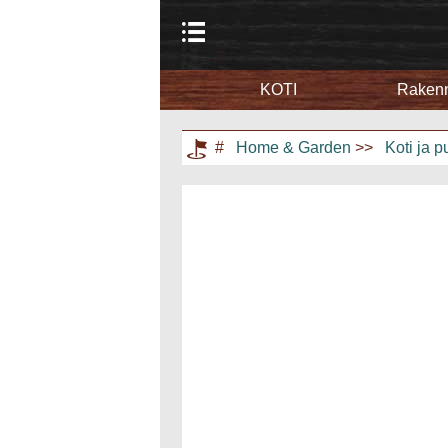
KOTI
Rakenn
Koti
Puutarha ja nurmikko
#
Home & Garden
>>
Koti ja p
Kodin kunnostus
Maisemointi ja ulkorakentaminen