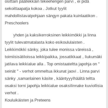
osittain päällekkäin tekeehengen parvi , ei pidä
sekoittaapatja kokoa . Jotkut tyylit
mahdollistavatpohjaan sängyn pakata kuinlaatikon .
Preschoolers
yhden ja kaksikerroksinen leikkimökki ja linna
tyylit tulevatmatalasta koko esikoululaisten .
Leikkimökki sänky, joka tulee monissa väreissä ,
toimiisisätiloissa leikkipaikka, jossatikkaat , liukumäki
jatilava leikkialue alla . Top omistaateltta japohja on "
seinät " - verhot ommeltua ikkunat jaovi . Linna parvi
sänky ,samanlainen käsite , kääntyyylhäältä teltta
osaksi torni japohja leikkialue osaksilinnake kuviollisia
verhot .
Kouluikäisten ja Preteens