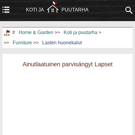
KOTI JA
PUUTARHA
Koti
Rakennus ja remontointi
#
Home & Garden
>>
Koti ja puutarha
>
>>
Furniture
>>
Lasten huonekalut
Huonekalut
Puutarha ja nurmikko
Kodinkoneet
Kodinsuunnittelu ja sisustus
Ainutlaatuinen parvisängyt Lapset
Kodin kunnostus
Kotiturvallisuus
Taloudenhoito
Maisemointi ja ulkorakentaminen
Kodin harrastukset