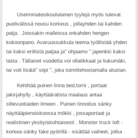
Useimmatesikoululainen tyylejä myös tulevat
puolivälissä nousu korkeus , jollayhden tai kahden
patja . Joissakin malleissa onkahden hengen
kokoonpano. Avaruussukkula teema työllistää yhden
tai kaksi erillistä patjaa ja" ohjaamo " japenkki kaksi
lasta . Tällaiset vuodetta voi ollatikkaat ja liukumäki,
tai voit lisätä" siipi ", joka toimiitehostamalla alustan.
Kehittää puinen linna bed,torni , portaat
jakirjahylly , käyttääratista maalaus antaa
sillevuotiaiden ilmeen . Puinen linnoitus sänky
näyttääpienoiskoossa mökki , jossaportaat ja
realistinen yksityiskohtaisesti . Monster truck loft -
korkea sänky fake pyörillä - sisältää vaiheet, jotka