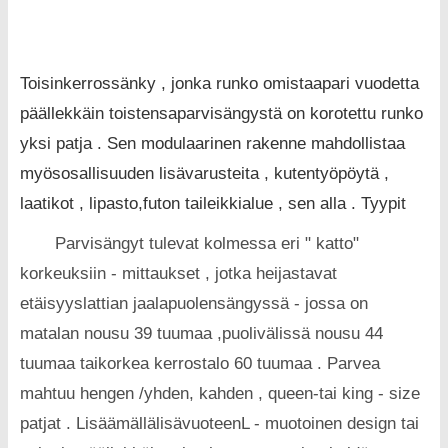
Toisinkerrossänky , jonka runko omistaapari vuodetta
päällekkäin toistensaparvisängystä on korotettu runko
yksi patja . Sen modulaarinen rakenne mahdollistaa
myösosallisuuden lisävarusteita , kutentyöpöytä ,
laatikot , lipasto,futon taileikkialue , sen alla . Tyypit
Parvisängyt tulevat kolmessa eri " katto"
korkeuksiin - mittaukset , jotka heijastavat
etäisyyslattian jaalapuolensängyssä - jossa on
matalan nousu 39 tuumaa ,puolivälissä nousu 44
tuumaa taikorkea kerrostalo 60 tuumaa . Parvea
mahtuu hengen /yhden, kahden , queen-tai king - size
patjat . LisäämällälisävuoteenL - muotoinen design tai