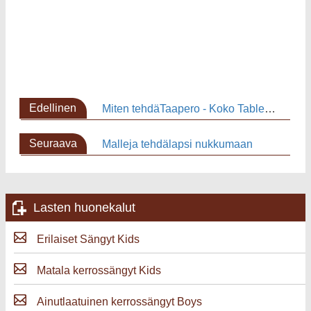
Edellinen
Miten tehdäTaapero - Koko Table &Tuoli Set
sivu
Seuraava
Malleja tehdälapsi nukkumaan
sivu
Lasten huonekalut
Erilaiset Sängyt Kids
Matala kerrossängyt Kids
Ainutlaatuinen kerrossängyt Boys