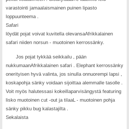
varastointi jamaalaismainen puinen lipasto
loppuunteema .
Safari
löydät pojat voivat kuvitella olevansaAfrikkalainen
safari niiden norsun - muotoinen kerrossänky.
Jos pojat tykkää seikkailu , pään
nukkumaanAfrikkalainen safari . Elephant kerrossänky
onerityisen hyvä valinta, jos sinulla onnuorempi lapsi ,
koskapohja sänky voidaan sijoittaa alemmalle tasolle .
Voit myös halutessasi kokeillaparvisängystä featuring
lisko muotoinen cut -out ja tilaaL - muotoinen pohja
sänky pikku bug kalastajilta .
Sekalaista