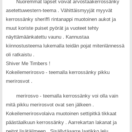
Nuoremmat lapset voivat arvostaakerrossänky
asetettuwestern-teema . Vähittäismyyjät myyvät
kerrossänky sheriffi rintanappi muotoinen aukot ja
muut koriste puiset pyörät ja vuoteet tehty
näyttämäänkatettu vaunu . Kannustaa
kiinnostusteema lukemalla teidän pojat mitenlännessä
oli ratkaistu .
Shiver Me Timbers !
Kokeilemerirosvo - teemalla kerrossänky pikku
merirosvot .
merirosvo - teemalla kerrossänky voi olla vain
mitä pikku merirosvot ovat sen jälkeen .
Kokeilemerirosvolaiva muotoinen settipitkä tikkaat
päästäalkuun kerrossänky . Aarrekartan lakanat ja
peitot lisätäilmeen . Sisällytäaarre laatikko lelu