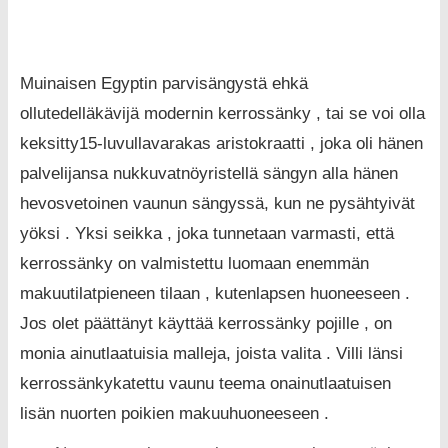
Muinaisen Egyptin parvisängystä ehkä
ollutedelläkävijä modernin kerrossänky , tai se voi olla
keksitty15-luvullavarakas aristokraatti , joka oli hänen
palvelijansa nukkuvatnöyristellä sängyn alla hänen
hevosvetoinen vaunun sängyssä, kun ne pysähtyivät
yöksi . Yksi seikka , joka tunnetaan varmasti, että
kerrossänky on valmistettu luomaan enemmän
makuutilatpieneen tilaan , kutenlapsen huoneeseen .
Jos olet päättänyt käyttää kerrossänky pojille , on
monia ainutlaatuisia malleja, joista valita . Villi länsi
kerrossänkykatettu vaunu teema onainutlaatuisen
lisän nuorten poikien makuuhuoneeseen .