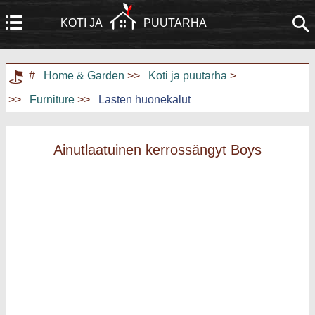
KOTI JA
PUUTARHA
Koti
Rakennus ja remontointi
#
Home & Garden
>>
Koti ja puutarha
>
>>
Furniture
>>
Lasten huonekalut
Huonekalut
Puutarha ja nurmikko
Kodinkoneet
Kodinsuunnittelu ja sisustus
Ainutlaatuinen kerrossängyt Boys
Kodin kunnostus
Kotiturvallisuus
Taloudenhoito
Maisemointi ja ulkorakentaminen
Kodin harrastukset