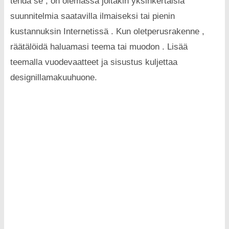
tehdä se , on olemassa joitakin yksinkertaisia ​​
suunnitelmia saatavilla ilmaiseksi tai pienin
kustannuksin Internetissä . Kun oletperusrakenne ,
räätälöidä haluamasi teema tai muodon . Lisää
teemalla vuodevaatteet ja sisustus kuljettaa
designillamakuuhuone.