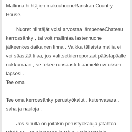
Mallinna hiihtäjien makuuhuoneRanskan Country
House.
Nuoret hiihtäjät voisi arvostaa lämpeneeChateau
kerrossänky , tai voit mallintaa lastenhuone
jälkeenkeskiaikainen linna . Vaikka tällaista mallia ei
voi säästää tilaa, jos valitsetkierreportaat päästäpäälle
nukkumaan , se tekee runsaasti tilaamielikuvituksen
lapsesi .
Tee oma
Tee oma kerrossänky perustyökalut , kutenvasara ,
saha ja nauloja .
Jos sinulla on joitakin perustyökaluja jatahtoa