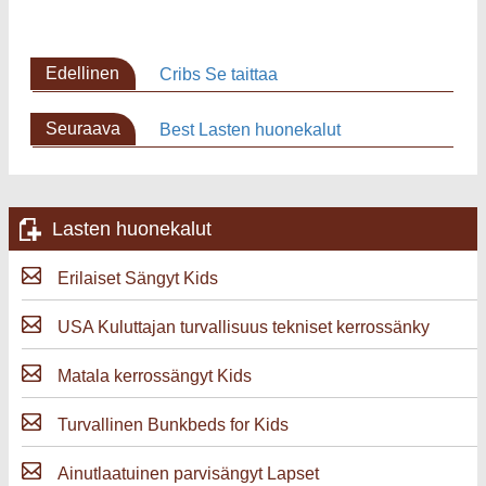
Edellinen
Cribs Se taittaa
sivu
Seuraava
Best Lasten huonekalut
sivu
Lasten huonekalut
Erilaiset Sängyt Kids
USA Kuluttajan turvallisuus tekniset kerrossänky
Matala kerrossängyt Kids
Turvallinen Bunkbeds for Kids
Ainutlaatuinen parvisängyt Lapset