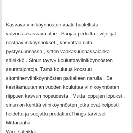
Kasvava viiniköynnösten vaatii huolellista
valvontaakasvava alue . Suojaa pedoilta , viljelijät
nostaaviiniköynnökset , kasvattaa niitä
pystysuunnassa , sitten vaakasuunnassalanka
säleikkö . Sinun täytyy kouluttaaviiniköynnösten
seuratajohtoja. Tämä koulutus koostuu
sitominenviiniköynnösten paikalleen narulla . Se
kestäämuutaman vuoden kouluttaa viiniköynnösten
riippuen kasvun nopeudesta . Mutta loppujen lopuksi ,
sinun on kenttiä viiniköynnösten jotka ovat helposti
hoidettu ja suojattu predation.Things tarvitset
Mittanauha
Wire säleikkö