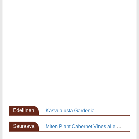
Edellinen
Kasvualusta Gardenia
sivu
Seuraava
Miten Plant Cabernet Vines alle metrin Apart
sivu