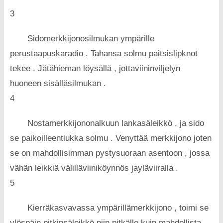
3
Sidomerkkijonosilmukan ympärille
perustaapuskaradio . Tahansa solmu paitsislipknot
tekee . Jätähieman löysällä , jottaviininviljelyn
huoneen sisälläsilmukan .
4
Nostamerkkijononalkuun lankasäleikkö , ja sido
se paikoilleentiukka solmu . Venyttää merkkijono joten
se on mahdollisimman pystysuoraan asentoon , jossa
vähän leikkiä välilläviiniköynnös jayläviiralla .
5
Kierräkasvavassa ympärillämerkkijono , toimi se
ylöspäin pitkinsäleikkö niin pitkälle kuin mahdollista.