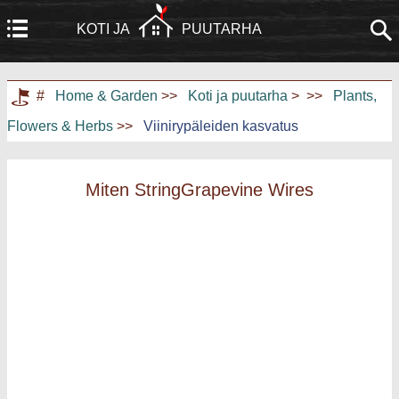
KOTI JA
PUUTARHA
Koti
Rakennus ja remontointi
#
Home & Garden
>>
Koti ja puutarha
> >>
Plants,
Flowers & Herbs
>>
Viinirypäleiden kasvatus
Huonekalut
Puutarha ja nurmikko
Kodinkoneet
Kodinsuunnittelu ja sisustus
Miten StringGrapevine Wires
Kodin kunnostus
Kotiturvallisuus
Taloudenhoito
Maisemointi ja ulkorakentaminen
Kodin harrastukset