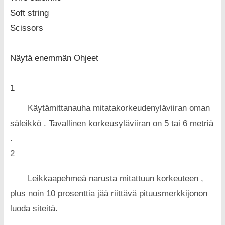
Soft string
Scissors
Näytä enemmän Ohjeet
1
Käytämittanauha mitatakorkeudenyläviiran oman
säleikkö . Tavallinen korkeusyläviiran on 5 tai 6 metriä
.
2
Leikkaapehmeä narusta mitattuun korkeuteen ,
plus noin 10 prosenttia jää riittävä pituusmerkkijonon
luoda siteitä.