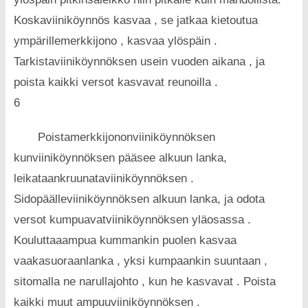
Koskaviiniköynnös kasvaa , se jatkaa kietoutua
ympärillemerkkijono , kasvaa ylöspäin .
Tarkistaviiniköynnöksen usein vuoden aikana , ja
poista kaikki versot kasvavat reunoilla .
6
Poistamerkkijononviiniköynnöksen
kunviiniköynnöksen pääsee alkuun lanka,
leikataankruunataviiniköynnöksen .
Sidopäälleviiniköynnöksen alkuun lanka, ja odota
versot kumpuavatviiniköynnöksen yläosassa .
Kouluttaaampua kummankin puolen kasvaa
vaakasuoraanlanka , yksi kumpaankin suuntaan ,
sitomalla ne narullajohto , kun he kasvavat . Poista
kaikki muut ampuuviiniköynnöksen .