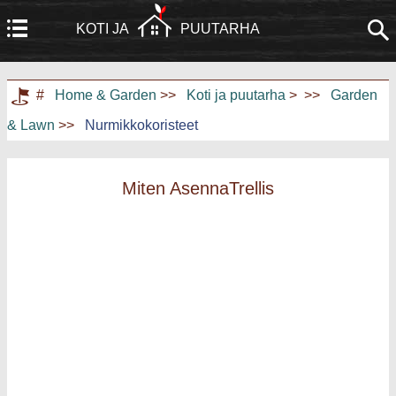
KOTI JA
PUUTARHA
Koti
Rakennus ja remontointi
#
Home & Garden
>>
Koti ja puutarha
> >>
Garden
& Lawn
>>
Nurmikkokoristeet
Huonekalut
Puutarha ja nurmikko
Kodinkoneet
Kodinsuunnittelu ja sisustus
Miten AsennaTrellis
Kodin kunnostus
Kotiturvallisuus
Taloudenhoito
Maisemointi ja ulkorakentaminen
Kodin harrastukset