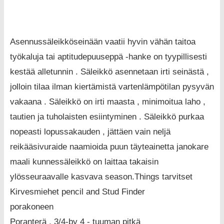
Asennussäleikköseinään vaatii hyvin vähän taitoa
työkaluja tai aptitudepuuseppä -hanke on tyypillisesti
kestää alletunnin . Säleikkö asennetaan irti seinästä ,
jolloin tilaa ilman kiertämistä vartenlämpötilan pysyvän
vakaana . Säleikkö on irti maasta , minimoitua laho ,
tautien ja tuholaisten esiintyminen . Säleikkö purkaa
nopeasti lopussakauden , jättäen vain neljä
reikääsivuraide naamioida puun täyteainetta janokare
maali kunnessäleikkö on laittaa takaisin
ylösseuraavalle kasvava season.Things tarvitset
Kirvesmiehet pencil and Stud Finder
porakoneen
Poranterä , 3/4-by 4 - tuuman pitkä