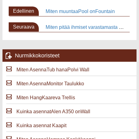
Edellinen
Miten muuntaaPool onFountain
sivu
Seuraava
Miten pitää ihmiset varastamasta Solar Lights
sivu
Nurmikkokoristeet
Miten AsennaTub hanaPolvi Wall
Miten AsennaMonitor Taulukko
Miten HangKaareva Trellis
Kuinka asennatAlen A350 onWall
Kuinka asennat Kaapit