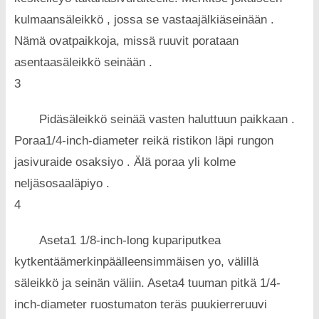
kulmaansäleikkö , jossa se ​​vastaajälkiäseinään .
Nämä ovatpaikkoja, missä ruuvit porataan
asentaasäleikkö seinään .
3
Pidäsäleikkö seinää vasten haluttuun paikkaan .
Poraa1/4-inch-diameter reikä ristikon läpi rungon
jasivuraide osaksiyo . Älä poraa yli kolme
neljäsosaaläpiyo .
4
Aseta1 1/8-inch-long kupariputkea
kytkentäämerkinpäälleensimmäisen yo, välillä
säleikkö ja seinän väliin. Aseta4 tuuman pitkä 1/4-
inch-diameter ruostumaton teräs puukierreruuvi