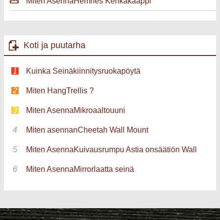
Miten AsennaHemnes Kenkäkaappi
Koti ja puutarha
Kuinka Seinäkiinnitysruokapöytä
Miten HangTrellis ?
Miten AsennaMikroaaltouuni
Miten asennanCheetah Wall Mount
Miten AsennaKuivausrumpu Astia onsäätiön Wall
Miten AsennaMirrorlaatta seinä