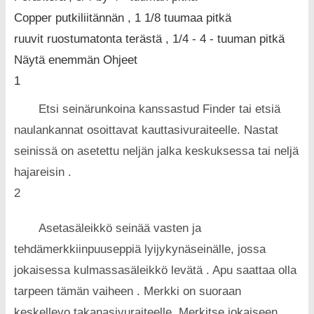
Copper putkiliitännän , 1 1/8 tuumaa pitkä
ruuvit ruostumatonta terästä , 1/4 - 4 - tuuman pitkä
Näytä enemmän Ohjeet
1
Etsi seinärunkoina kanssastud Finder tai etsiä
naulankannat osoittavat kauttasivuraiteelle. Nastat
seinissä on asetettu neljän jalka keskuksessa tai neljä
hajareisin .
2
Asetasäleikkö seinää vasten ja
tehdämerkkiinpuuseppiä lyijykynäseinälle, jossa
jokaisessa kulmassasäleikkö levätä . Apu saattaa olla
tarpeen tämän vaiheen . Merkki on suoraan
keskelleyo takanasivuraiteelle. Merkitse jokaiseen