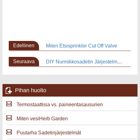
Edellinen
Miten Etsisprinkler Cut Off Valve
sivu
Seuraava
DIY Nurmikkosadetin Järjestelmän korjaus
sivu
Pihan huolto
Termostaattisia vs. paineentasausurien
Miten vesiHerb Garden
Puutarha Sadetinjärjestelmät