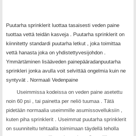
Puutarha sprinklerit luottaa tasaisesti veden paine
tuottaa vettä teidän kasveja . Puutarha sprinklerit on
kiinnitetty standardi puutarha letkut , joka toimittaa
vettä hanasta joka on yhdistettyvesijohdon .
Ymmärtäminen lisääveden painepääradanpuutarha
sprinkleri jonka avulla voit selvittää ongelmia kuin ne
syntyvät . Normaali Vedenpaine
Useimmissa kodeissa on veden paine asetettu
noin 60 psi , tai painetta per neliö tuumaa . Tätä
pidetään normaalia useimmille asumissovelluksiin ,
kuten piha sprinklerit . Useimmat puutarha sprinklerit
on suunniteltu tehtaalla toimimaan täydellä teholla