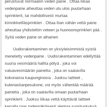
perustuvat normaaliin veden paine . Ottaa liikaa
vedenpaine aiheuttaa veden utu ulos puutarhaan
sprinklerit, tai mahdollisesti murtaa
kiinnikkeilläsprinkleri . Ottaa liian vähän vettä paine
aiheuttaa yhdistettiin veteen ja huonoonsprinkleri pää .
Syitä veden paine on alhainen
Uudisrakentaminen on yksiyleisimmistä syistä
menetetty vedenpaine . Uudisrakentaminen edellyttää
suuria vesimääriä hallita pölyä , joka voi
valuavesimäärän painetta , joka on saatavilla
kokonaisia ​​kaupunginosia . Juoksu laitteet ,
kutenastianpesukone, voi myös vähentää määrää
painetta , joka on saatavilla omaan puutarhaan
sprinklerit . Juoksu liikaa vettä käyttävät laitteet
kerralla taas todennäköisesti alentaa suorituskykyä .