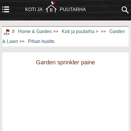
KOTI JA
PUUTARHA
Koti
Rakennus ja remontointi
#
Home & Garden
>>
Koti ja puutarha
> >>
Garden
& Lawn
>>
Pihan huolto
Huonekalut
Puutarha ja nurmikko
Kodinkoneet
Kodinsuunnittelu ja sisustus
Garden sprinkler paine
Kodin kunnostus
Kotiturvallisuus
Taloudenhoito
Maisemointi ja ulkorakentaminen
Kodin harrastukset