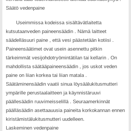
Säätö vedenpaine
Useimmissa kodeissa sisältävätlaitetta
kutsutaanveden paineensäädin . Nämä laitteet
säädelläsuuri paine , että vesi päästetään kotiisi .
Paineensäätimet ovat usein asennettu pitkin
tärkeimmät vesijohdotryömintätilan tai kellarin . On
mahdollista säätääpaineensäädin , jos uskot veden
paine on liian korkea tai liian matala .
Säätäminensäädin vaatii sinua löysäälukitusmutteri
ympärille perustaalaitteen ja käynnistäruuvi
päällesäädin ruuvimeisselillä . Seuraamerkinnät
päälläsäädin asettaauusia paineita korkokannan ennen
kiristämistälukitusmutteri uudelleen.
Laskeminen vedenpaine