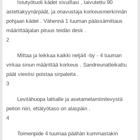
Istutyötuoli kädet sivuillasi , taivutettu 90
astettakyynärpäät, ja onavustaja korkeusmerkinnän
pohjaan kädet . Vähennä 1 tuuman päässämittaus
määrittääjalan pituus teidän desk .
2
Mittaa ja leikkaa kaikki neljä4 -by - 4 tuuman
virkaa sinun määrittää korkeus . Sandreunatleikattu
päät viestisi poistaa sirpaleita .
3
Levitähuopa lattialle ja asetamelamiinilevystä
peiton niin, ettätyötaso on alaspäin .
4
Toimenpide 4 tuumaa päähän kummastakin