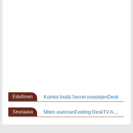
Edellinen
Kuinka lisätä Secret osastojenDesk
sivu
Seuraava
Miten asennanFolding DeskTV Armoire
sivu