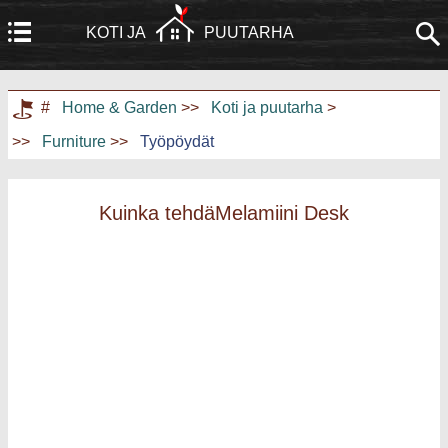
KOTI JA
PUUTARHA
Koti
Rakennus ja remontointi
#
Home & Garden
>>
Koti ja puutarha
>
>>
Furniture
>>
Työpöydät
Huonekalut
Puutarha ja nurmikko
Kodinkoneet
Kodinsuunnittelu ja sisustus
Kuinka tehdäMelamiini Desk
Kodin kunnostus
Kotiturvallisuus
Taloudenhoito
Maisemointi ja ulkorakentaminen
Kodin harrastukset