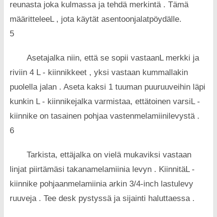
reunasta joka kulmassa ja tehdä merkintä . Tämä
määritteleeL , jota käytät asentoonjalatpöydälle.
5
Asetajalka niin, että se sopii vastaan​​L merkki ja
riviin 4 L - kiinnikkeet , yksi vastaan ​​kummallakin
puolella jalan . Aseta kaksi 1 tuuman puuruuveihin läpi
kunkin L - kiinnikejalka varmistaa, ettätoinen varsiL -
kiinnike on tasainen pohjaa vastenmelamiinilevystä .
6
Tarkista, ettäjalka on vielä mukaviksi vastaan​​
linjat piirtämäsi takanamelamiinia levyn . KiinnitäL -
kiinnike pohjaanmelamiinia arkin 3/4-inch lastulevy
ruuveja . Tee desk pystyssä ja sijainti haluttaessa .