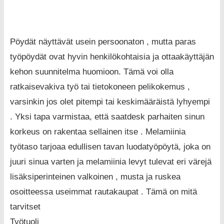
Pöydät näyttävät usein persoonaton , mutta paras
työpöydät ovat hyvin henkilökohtaisia ​​ja ottaakäyttäjän
kehon suunnitelma huomioon. Tämä voi olla
ratkaisevakiva työ tai tietokoneen pelikokemus ,
varsinkin jos olet pitempi tai keskimääräistä lyhyempi
. Yksi tapa varmistaa, että saatdesk parhaiten sinun
korkeus on rakentaa sellainen itse . Melamiinia
työtaso tarjoaa edullisen tavan luodatyöpöytä, joka on
juuri sinua varten ja melamiinia levyt tulevat eri värejä
lisäksiperinteinen valkoinen , musta ja ruskea
osoitteessa useimmat rautakaupat . Tämä on mitä
tarvitset
Työtuoli