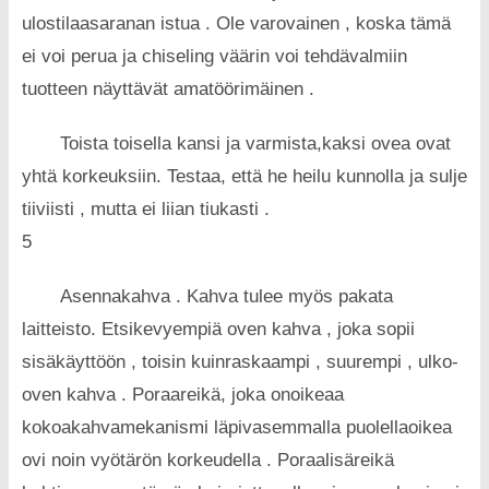
ulostilaasaranan istua . Ole varovainen , koska tämä
ei voi perua ja chiseling väärin voi tehdävalmiin
tuotteen näyttävät amatöörimäinen .
Toista toisella kansi ja varmista,kaksi ovea ovat
yhtä korkeuksiin. Testaa, että he heilu kunnolla ja sulje
tiiviisti , mutta ei liian tiukasti .
5
Asennakahva . Kahva tulee myös pakata
laitteisto. Etsikevyempiä oven kahva , joka sopii
sisäkäyttöön , toisin kuinraskaampi , suurempi , ulko-
oven kahva . Poraareikä, joka onoikeaa
kokoakahvamekanismi läpivasemmalla puolellaoikea
ovi noin vyötärön korkeudella . Poraalisäreikä