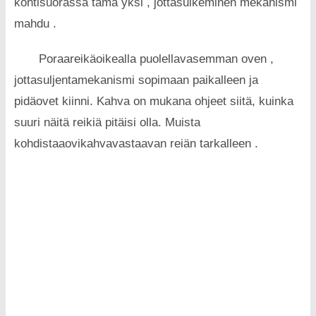
kohtisuorassa tämä yksi , jottasulkeminen mekanismi
mahdu .
Poraareikäoikealla puolellavasemman oven ,
jottasuljentamekanismi sopimaan paikalleen ja
pidäovet kiinni. Kahva on mukana ohjeet siitä, kuinka
suuri näitä reikiä pitäisi olla. Muista
kohdistaaovikahvavastaavan reiän tarkalleen .