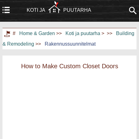
KOTI JA
PUUTARHA
Koti
Rakennus ja remontointi
#
Home & Garden
>>
Koti ja puutarha
> >>
Building
& Remodeling
>>
Rakennussuunnitelmat
Huonekalut
Puutarha ja nurmikko
Kodinkoneet
Kodinsuunnittelu ja sisustus
How to Make Custom Closet Doors
Kodin kunnostus
Kotiturvallisuus
Taloudenhoito
Maisemointi ja ulkorakentaminen
Kodin harrastukset