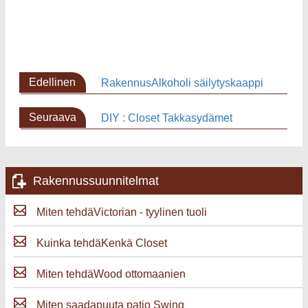
Edellinen
RakennusAlkoholi säilytyskaappi
sivu
Seuraava
DIY : Closet Takkasydämet
sivu
Rakennussuunnitelmat
Miten tehdäVictorian - tyylinen tuoli
Kuinka tehdäKenkä Closet
Miten tehdäWood ottomaanien
Miten saadapuuta patio Swing