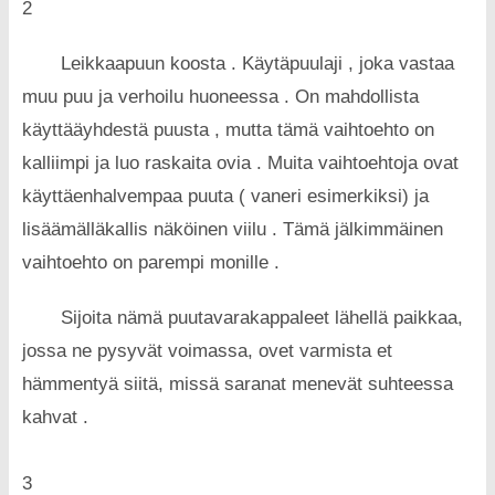
2
Leikkaapuun koosta . Käytäpuulaji , joka vastaa
muu puu ja verhoilu huoneessa . On mahdollista
käyttääyhdestä puusta , mutta tämä vaihtoehto on
kalliimpi ja luo raskaita ovia . Muita vaihtoehtoja ovat
käyttäenhalvempaa puuta ( vaneri esimerkiksi) ja
lisäämälläkallis näköinen viilu . Tämä jälkimmäinen
vaihtoehto on parempi monille .
Sijoita nämä puutavarakappaleet lähellä paikkaa,
jossa ne pysyvät voimassa, ovet varmista et
hämmentyä siitä, missä saranat menevät suhteessa
kahvat .
3