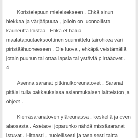
Koristelepuun mieleisekseen . Ehkä sinun
hiekkaa ja värjääpuuta , jolloin on luonnollista
kauneutta loistaa . Ehkä et halua
maalatapuutaeksoottinen suunnittelu tairohkea väri
piristäähuoneeseen . Ole luova , ehkäpä veistämällä
jotain puuhun tai ottaa lapsia tai ystäviä piirtääovet .
4
Asenna saranat pitkinulkoreunatovet . Saranat
pitäisi tulla pakkauksissa asianmukaisen laitteiston ja
ohjeet .
Kierräsaranatoven yläreunassa , keskellä ja oven
alaosasta . Asetaovi joparunko nähdä missäsaranat
istuvat . Hitaasti , huolellisesti ja tasaisesti taltta